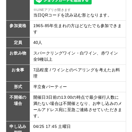
※LINEアプリが開きます
当日QRコードを読み込む形となります。
参加資格
1965-85年生まれの方はどなたでも参加できま
す
定員
40人
お飲み物
スパークリングワイン・白ワイン、赤ワイン
全9種以上
お食事
7品程度 / ワインとのペアリングを考えたお料
理
形式
半立食パーティー
不開催の
開催日3日前の13:00の時点で最少催行人数に
場合
満たない場合は不開催となり、お申し込みのメ
ールアドレス宛に至急ご連絡させていただきま
す。
申し込み
04/25 17:45 土曜日