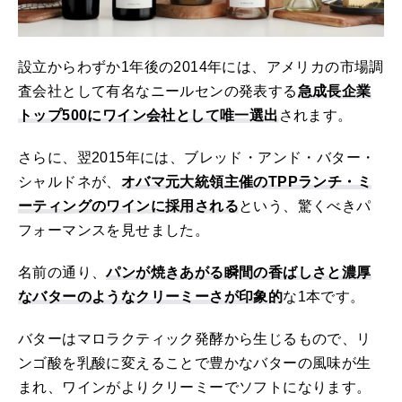
設立からわずか1年後の2014年には、アメリカの市場調
査会社として有名なニールセンの発表する
急成長企業
トップ500にワイン会社として唯一選出
されます。
さらに、翌2015年には、ブレッド・アンド・バター・
シャルドネが、
オバマ元大統領主催のTPPランチ・ミ
ーティングのワインに採用される
という、驚くべきパ
フォーマンスを見せました。
名前の通り、
パンが焼きあがる瞬間の香ばしさと濃厚
なバターのようなクリーミーさが印象的
な1本です。
バターはマロラクティック発酵から生じるもので、リ
ンゴ酸を乳酸に変えることで豊かなバターの風味が生
まれ、ワインがよりクリーミーでソフトになります。