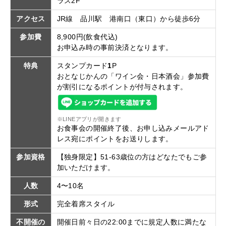
ラス2F
アクセス
JR線 品川駅 港南口（東口）から徒歩6分
参加費
8,900円(飲食代込)
お申込み時の事前決済となります。
特典
スタンプカード
1
P
おとなじかんの「ワイン会・日本酒会」参加費
が割引になるポイントが付与されます。
※LINEアプリが開きます
お食事会の開催終了後、お申し込みメールアド
レス宛にポイントをお送りします。
参加資格
【独身限定】51-63歳位の方はどなたでもご参
加いただけます。
人数
4〜10名
形式
完全着席スタイル
不開催の
開催日前々日の22:00までに規定人数に満たな