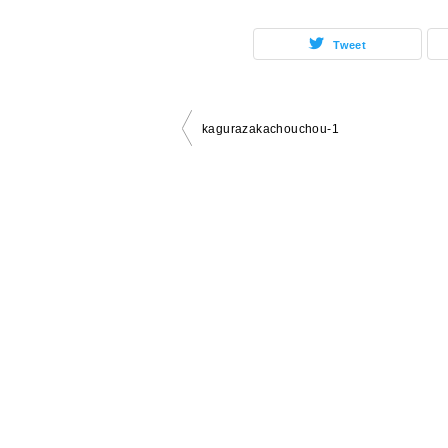
Tweet
投
kagurazakachouchou-1
稿
ナ
ビ
ゲ
ー
シ
ョ
ン