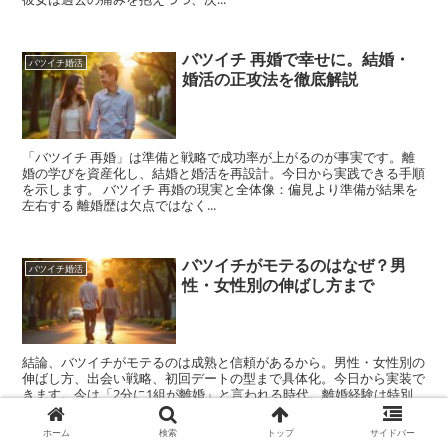
バツイチ 再婚で幸せに。結婚・
バツイチ婚活
婚活の正攻法を徹底解説
「バツイチ 再婚」は準備と戦略で成功率が上がるのが事実です。離
婚の学びを資産化し、結婚と婚活を再設計。今日から実践できる手順
を示します。 バツイチ 再婚の現実と全体像：偏見より準備が結果を
左右する 離婚歴は欠点ではなく...
バツイチがモテるのはなぜ？男
バツイチ婚活
性・女性別の伸ばし方まで
結論、バツイチがモテるのは成熟と信頼があるから。男性・女性別の
伸ばし方、出会い戦略、初回デートの型まで具体化。今日から実装で
きます。今は「2分に1組が離婚」と言われる時代。離婚経験は特別
ではない。むしろ経験の厚みが魅力に映ります。 ...
ホーム
検索
トップ
サイドバー