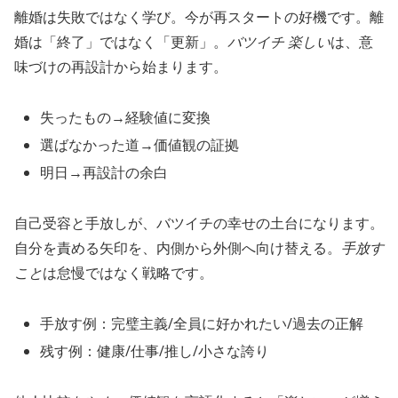
離婚は失敗ではなく学び。今が再スタートの好機です。離
婚は「終了」ではなく「更新」。
バツイチ 楽しい
は、意
味づけの再設計から始まります。
失ったもの→経験値に変換
選ばなかった道→価値観の証拠
明日→再設計の余白
自己受容と手放しが、バツイチの幸せの土台になります。
自分を責める矢印を、内側から外側へ向け替える。
手放す
こと
は怠慢ではなく戦略です。
手放す例：完璧主義/全員に好かれたい/過去の正解
残す例：健康/仕事/推し/小さな誇り