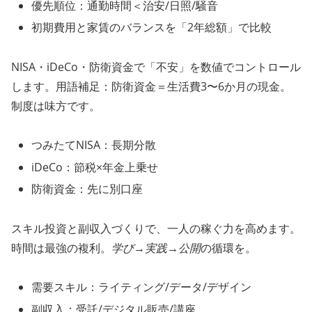
優先順位：通勤時間＜治安/日照/騒音
初期費用と家賃のバランスを「2年総額」で比較
NISA・iDeCo・防衛資金で「不安」を数値でコントロール
します。用語補足：防衛資金＝生活費3〜6か月の現金。
制度は味方です。
つみたてNISA：長期分散
iDeCo：節税×年金上乗せ
防衛資金：先に別口座
スキル投資と副収入づくりで、一人の稼ぐ力を高めます。
時間は最強の複利。
学び→実践→公開
の循環を。
需要スキル：ライティング/データ/デザイン
副収入：受託/デジタル販売/講座