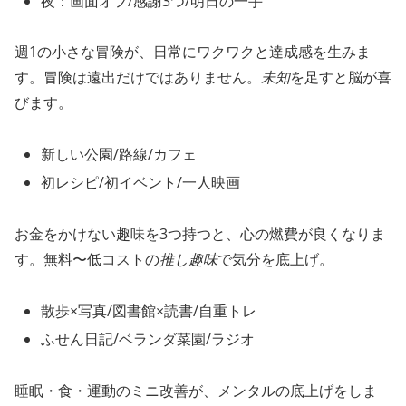
夜：画面オフ/感謝3つ/明日の一手
週1の小さな冒険が、日常にワクワクと達成感を生みま
す。冒険は遠出だけではありません。
未知
を足すと脳が喜
びます。
新しい公園/路線/カフェ
初レシピ/初イベント/一人映画
お金をかけない趣味を3つ持つと、心の燃費が良くなりま
す。無料〜低コストの
推し趣味
で気分を底上げ。
散歩×写真/図書館×読書/自重トレ
ふせん日記/ベランダ菜園/ラジオ
睡眠・食・運動のミニ改善が、メンタルの底上げをしま