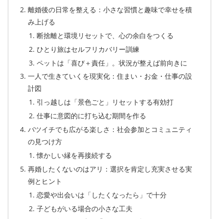
離婚後の日常を整える：小さな習慣と趣味で幸せを積
み上げる
断捨離と環境リセットで、心の余白をつくる
ひとり旅はセルフリカバリー訓練
ペットは「喜び＋責任」。状況が整えば前向きに
一人で生きていくを現実化：住まい・お金・仕事の設
計図
引っ越しは「景色ごと」リセットする有効打
仕事に意図的に打ち込む期間を作る
バツイチでも広がる楽しさ：社会参加とコミュニティ
の見つけ方
懐かしい縁を再接続する
再婚したくないのはアリ：選択を肯定し充実させる実
例とヒント
恋愛や出会いは「したくなったら」で十分
子どもがいる場合の小さな工夫