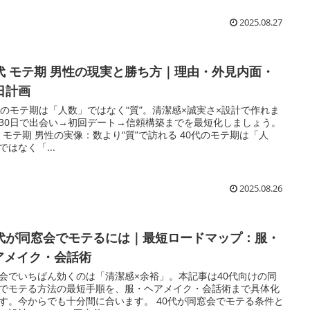
2025.08.27
0代 モテ期 男性の現実と勝ち方｜理由・外見内面・
0日計画
代のモテ期は「人数」ではなく“質”。清潔感×誠実さ×設計で作れま
30日で出会い→初回デート→信頼構築までを最短化しましょう。
代 モテ期 男性の実像：数より“質”で訪れる 40代のモテ期は「人
ではなく「...
2025.08.26
0代が同窓会でモテるには｜最短ロードマップ：服・
アメイク・会話術
会でいちばん効くのは「清潔感×余裕」。本記事は40代向けの同
でモテる方法の最短手順を、服・ヘアメイク・会話術まで具体化
す。今からでも十分間に合います。 40代が同窓会でモテる条件と