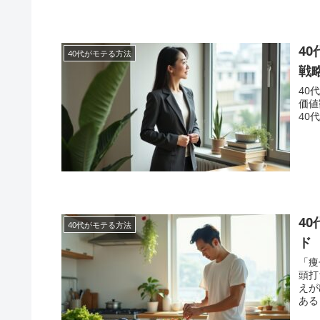
4
40代がモテる方法
戦
40
価値
40
4
40代がモテる方法
ド
「痩
頭打
えが
ある