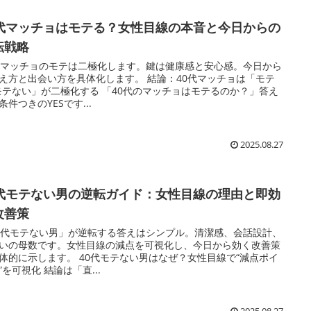
0代マッチョはモテる？女性目線の本音と今日からの
転戦略
代マッチョのモテは二極化します。鍵は健康感と安心感。今日から
え方と出会い方を具体化します。 結論：40代マッチョは「モテ
モテない」が二極化する 「40代のマッチョはモテるのか？」答え
条件つきのYESです...
2025.08.27
0代モテない男の逆転ガイド：女性目線の理由と即効
改善策
0代モテない男」が逆転する答えはシンプル。清潔感、会話設計、
いの母数です。女性目線の減点を可視化し、今日から効く改善策
体的に示します。 40代モテない男はなぜ？女性目線で“減点ポイ
”を可視化 結論は「直...