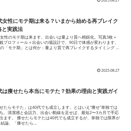
2025.08.27
0代女性にモテ期は来る？いまから始める再ブレイク
略と実践法
代女性のモテ期は来ます。出会いは量より質へ精鋭化。写真3枚＋
観プロフィール＋出会いの場設計で、90日で体感が変わります。
代の「モテ期」とは何か：量より質で再ブレイクするタイミング ...
2025.08.27
0代は痩せたら本当にモテた？効果の理由と実践ガイ
せたらモテた」は40代でも成立します。とはいえ“痩せ”単独では
ち。清潔感と会話力、出会い動線を足せば、最短2〜3カ月で手応
出ます。 痩せたらモテたは40代でも成立するが、単独では限界が
 結論、「痩せたら...