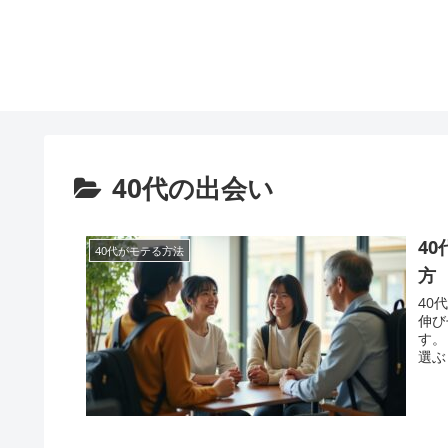
40代の出会い
4
40代がモテる方法
方
40
伸び
す。
選ぶ