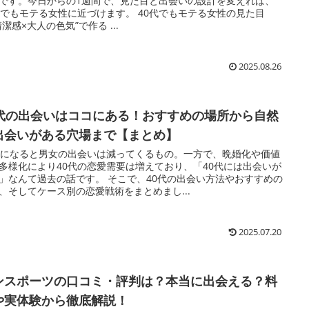
です。今日からの1週間で、見た目と出会いの設計を変えれば、
代でもモテる女性に近づけます。 40代でもモテる女性の見た目
清潔感×大人の色気”で作る ...
2025.08.26
0代の出会いはココにある！おすすめの場所から自然
出会いがある穴場まで【まとめ】
代になると男女の出会いは減ってくるもの。一方で、晩婚化や価値
多様化により40代の恋愛需要は増えており、「40代には出会いが
」なんて過去の話です。 そこで、40代の出会い方法やおすすめの
、そしてケース別の恋愛戦術をまとめまし...
2025.07.20
ンスポーツの口コミ・評判は？本当に出会える？料
や実体験から徹底解説！