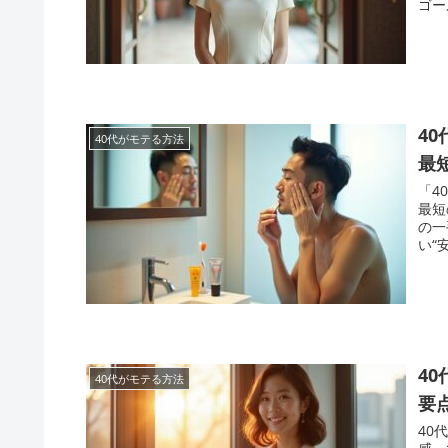
ゴー
4
40代がモテる方法
最
「4
最短
の一
い“安
4
40代がモテる方法
要
40