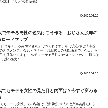
ル設計（“モテ”の再定義） ...
2025.08.26
0代でモテる男性の色気はこう作る｜おじさん脱却の
短ロードマップ
0 代でもモテる男性の色気」はつくれます。核は安心感と清潔感。
の外見メンテ、会話・マナー、7日/30日の実践術まで、今日から
手を具体化します。 40代でモテる男性の色気とは？若さに頼らな
心感の魅力” ...
2025.08.26
0代でもモテる女性の見た目と内面は？今すぐ変わる
点
代でもモテる女性。その結論は「清潔感×大人の色気×会話で安心