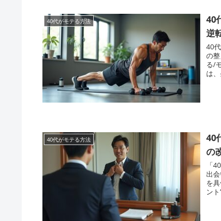
4
40代がモテる方法
逆
40
の整
る/
は、
4
40代がモテる方法
の
「4
出会
を具
ント