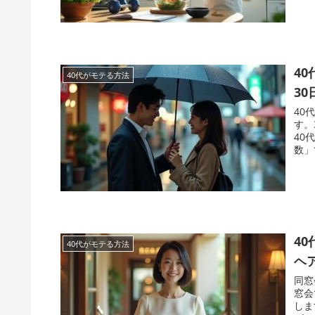
4
40代がモテる方法
3
40
す。
40
数」
4
40代がモテる方法
ヘ
同窓
窓会
しま