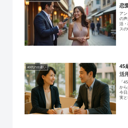
恋
アン
の声
活・
スの
4
40代の出会い
活
「4
から
今日
実と