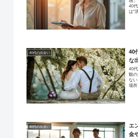
感」
40
は“
4
40代の出会い
な
40
観の
ない
場所
エ
40代の出会い
金