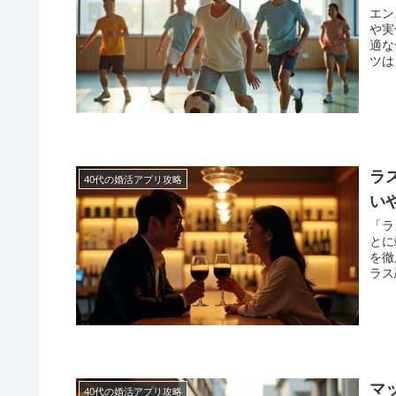
エン
や実
適な
ツは
ラ
40代の婚活アプリ攻略
い
「ラ
とに
を徹
ラス
マ
40代の婚活アプリ攻略