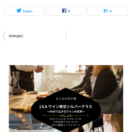
Tweet
0
0
投
mikage1
稿
ナ
ビ
ゲ
ー
シ
ョ
ン