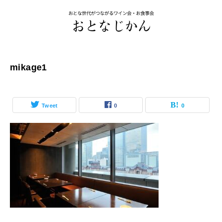
mikage1
Tweet
0
0