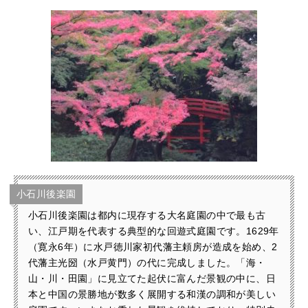
小石川後楽園
小石川後楽園は都内に現存する大名庭園の中で最も古
い、江戸期を代表する典型的な回遊式庭園です。1629年
（寛永6年）に水戸徳川家初代藩主頼房が造成を始め、2
代藩主光圀（水戸黄門）の代に完成しました。「海・
山・川・田園」に見立てた起伏に富んだ景観の中に、日
本と中国の景勝地が数多く展開する和漢の調和が美しい