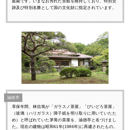
庭園です。いまなお秀れた景観を維持しており、特別史
跡及び特別名勝として国の文化財に指定されています。
涵徳亭
享保年間、林信篤が「ガラスノ茶屋」「びいどろ茶屋」
（玻璃（ハリガラス）障子紙を明り取りに用いていたた
め）と呼ばれていた茅葺の茶屋を、涵徳亭と名づけまし
た。現在の建物は昭和61年(1986年)に再建されたもの。