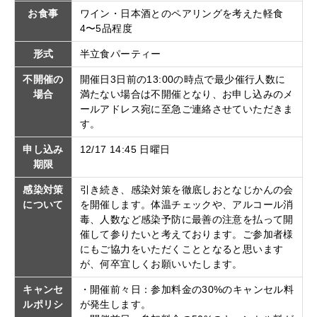
お食事
ワイン・日本酒とのペアリングを考えた軽食
4〜5品程度
形式
半立食パーティー
不開催の
開催日3日前の13:00の時点で最少催行人数に
場合
満たない場合は不開催となり、お申し込みのメ
ールアドレス宛に至急ご連絡させていただきま
す。
申し込み
12/17 14:45 日曜日
期限
感染対策
引き続き、感染対策を徹底しおとなじかんの会
について
を開催します。体温チェックや、アルコール消
毒、人数など感染予防に最善の注意を払って開
催して参りたいと考えております。ご参加者様
にもご協力をいただくこととなると思います
が、何卒宜しくお願いいたします。
キャンセ
・開催前々日：参加料金の30%のキャンセル料
ルポリシ
が発生します。