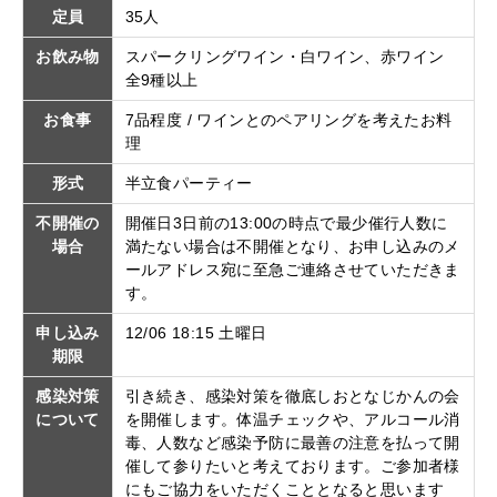
定員
35人
お飲み物
スパークリングワイン・白ワイン、赤ワイン
全9種以上
お食事
7品程度 / ワインとのペアリングを考えたお料
理
形式
半立食パーティー
不開催の
開催日3日前の13:00の時点で最少催行人数に
場合
満たない場合は不開催となり、お申し込みのメ
ールアドレス宛に至急ご連絡させていただきま
す。
申し込み
12/06 18:15 土曜日
期限
感染対策
引き続き、感染対策を徹底しおとなじかんの会
について
を開催します。体温チェックや、アルコール消
毒、人数など感染予防に最善の注意を払って開
催して参りたいと考えております。ご参加者様
にもご協力をいただくこととなると思います