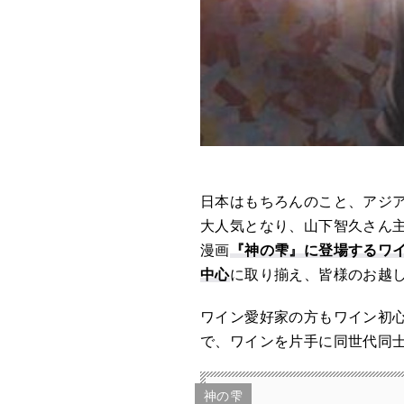
日本はもちろんのこと、アジ
大人気となり、山下智久さん
漫画
『神の雫』に登場するワ
中心
に取り揃え、皆様のお越
ワイン愛好家の方もワイン初
で、ワインを片手に同世代同士
神の雫