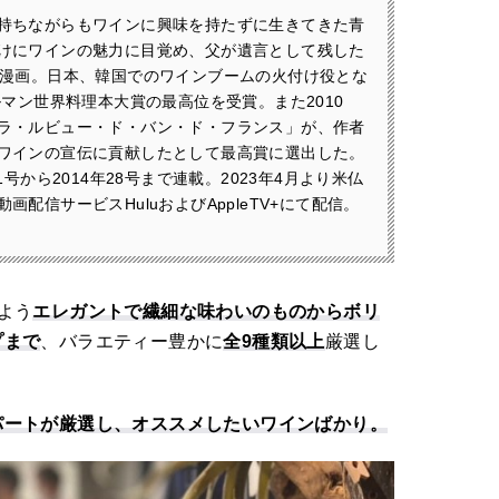
持ちながらもワインに興味を持たずに生きてきた青
けにワインの魅力に目覚め、父が遺言として残した
メ漫画。日本、韓国でのワインブームの火付け役とな
ルマン世界料理本大賞の最高位を受賞。また2010
ラ・ルビュー・ド・バン・ド・フランス」が、作者
ワインの宣伝に貢献したとして最高賞に選出した。
1号から2014年28号まで連載。2023年4月より米仏
配信サービスHuluおよびAppleTV+にて配信。
よう
エレガントで繊細な味わいのものからボリ
プまで
、バラエティー豊かに
全9種類以上
厳選し
パートが厳選し、オススメしたいワインばかり。