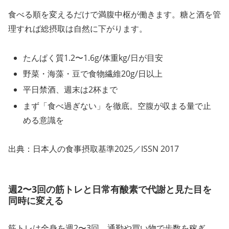
食べる順を変えるだけで満腹中枢が働きます。糖と酒を管
理すれば総摂取は自然に下がります。
たんぱく質1.2〜1.6g/体重kg/日が目安
野菜・海藻・豆で食物繊維20g/日以上
平日禁酒、週末は2杯まで
まず「食べ過ぎない」を徹底。空腹が収まる量で止
める意識を
出典：日本人の食事摂取基準2025／ISSN 2017
週2〜3回の筋トレと日常有酸素で代謝と見た目を
同時に変える
筋トレは全身を週2〜3回。通勤や買い物で歩数を稼ぎ、