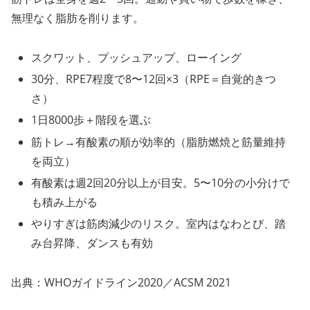
無理なく脂肪を削ります。
スクワット、プッシュアップ、ローイング
30分、RPE7程度で8〜12回×3（RPE＝自覚的きつ
さ）
1日8000歩＋階段を選ぶ
筋トレ→有酸素の順が効率的（脂肪燃焼と筋量維持
を両立）
有酸素は週2回20分以上が目安。5〜10分の小分けで
も積み上がる
やりすぎは筋肉減少のリスク。室内はなわとび、踏
み台昇降、ダンスも有効
出典：WHOガイドライン2020／ACSM 2021