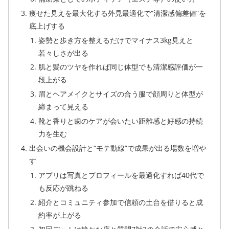
痩せた見えを最大化する外見最適化で“清潔感偏差値”を
底上げする
姿勢と歩き方を整えるだけでマイナス3kg見えと
若々しさが出る
肌と髪のツヤを作れば同じ体型でも清潔感評価が一
段上がる
眉とヘアメイクとサイズの合う服で顔周りと体型が
締まって見える
靴と香りと歯のケアが会いたい距離感と好感の持続
力を生む
出会いの機会設計と“モテ動線”で成果が出る場数を増や
す
アプリは写真とプロフィールを最適化すれば40代で
も反応が跳ねる
紹介とコミュニティ参加で信頼の土台を借りると成
約率が上がる