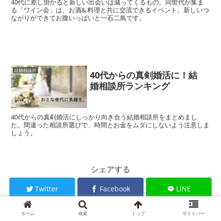
40代に差し掛かると新しい出会いは減ってくるもの。同世代が集ま
る「ワイン会」は、お酒& 料理と共に交流できるイベント。新しいつ
ながりができてお腹いっぱいと一石二鳥です。
結婚相談所
40代からの真剣婚活に！結
婚相談所ランキング
40代からの真剣婚活にしっかり向き合う結婚相談所をまとめまし
た。間違った相談所選びで、時間とお金をムダにしないよう注意しま
しょう。
シェアする
Twitter
Facebook
LINE
ホーム
検索
トップ
サイドバー
コピー