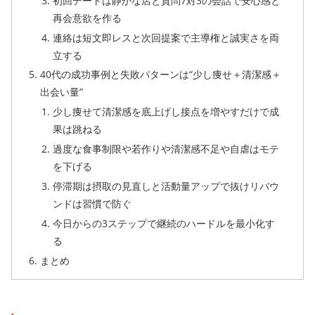
初回デートは静かな店と質問7対3の会話で安心感と
再会意欲を作る
連絡は短文即レスと次回提案で主導権と誠実さを両
立する
40代の成功事例と失敗パターンは“少し痩せ＋清潔感＋
出会い量”
少し痩せて清潔感を底上げし接点を増やすだけで成
果は跳ねる
過度な食事制限や若作りや清潔感不足や自虐はモテ
を下げる
停滞期は摂取の見直しと活動量アップで抜けリバウ
ンドは習慣で防ぐ
今日からの3ステップで継続のハードルを最小化す
る
まとめ