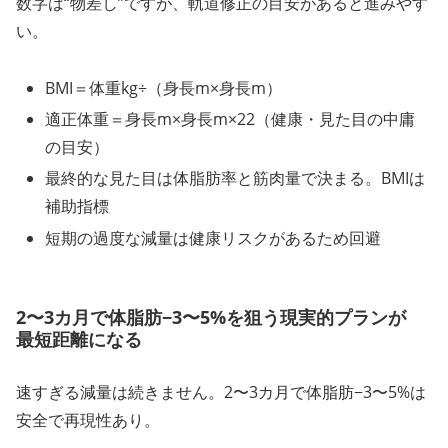
数字は“物差し”ですが、軌道修正の目安があると進みやす
い。
BMI＝体重kg÷（身長m×身長m）
適正体重＝身長m×身長m×22（健康・見た目の中庸
の目安）
最終的な見た目は体脂肪率と筋肉量で決まる。BMIは
補助指標
短期の過度な減量は健康リスクがあるため回避
2〜3カ月で体脂肪−3〜5%を狙う現実的プランが
最短距離になる
速すぎる減量は続きません。2〜3カ月で体脂肪−3〜5%は
安全で再現性あり。