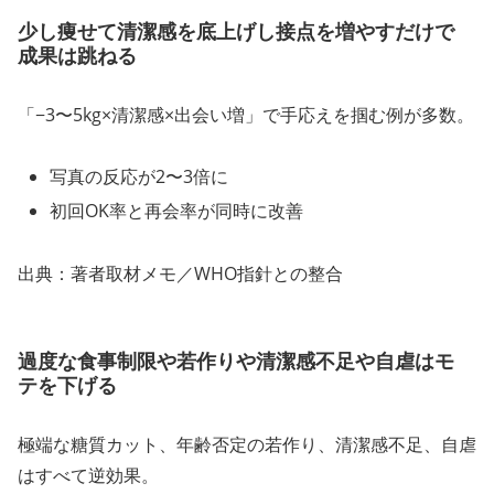
少し痩せて清潔感を底上げし接点を増やすだけで
成果は跳ねる
「−3〜5kg×清潔感×出会い増」で手応えを掴む例が多数。
写真の反応が2〜3倍に
初回OK率と再会率が同時に改善
出典：著者取材メモ／WHO指針との整合
過度な食事制限や若作りや清潔感不足や自虐はモ
テを下げる
極端な糖質カット、年齢否定の若作り、清潔感不足、自虐
はすべて逆効果。