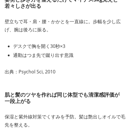
若々しさが出る
壁立ちで耳・肩・腰・かかとを一直線に。歩幅を少し広
げ、腕は後ろに振る。
デスクで胸を開く30秒×3
通勤はつま先で蹴り出す意識
出典：Psychol Sci, 2010
肌と髪のツヤを作れば同じ体型でも清潔感評価が
一段上がる
保湿と紫外線対策でくすみを予防。髪は艶出しオイルで毛
先を整える。