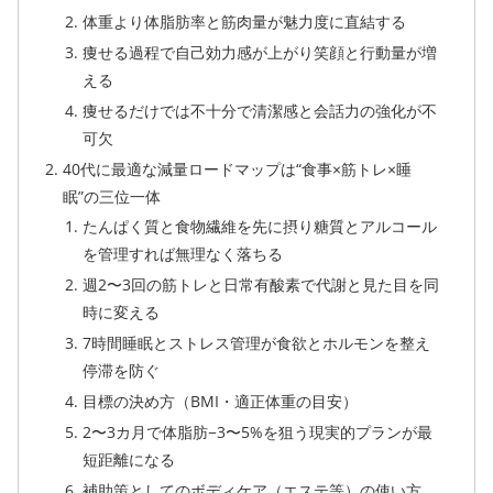
体重より体脂肪率と筋肉量が魅力度に直結する
痩せる過程で自己効力感が上がり笑顔と行動量が増
える
痩せるだけでは不十分で清潔感と会話力の強化が不
可欠
40代に最適な減量ロードマップは“食事×筋トレ×睡
眠”の三位一体
たんぱく質と食物繊維を先に摂り糖質とアルコール
を管理すれば無理なく落ちる
週2〜3回の筋トレと日常有酸素で代謝と見た目を同
時に変える
7時間睡眠とストレス管理が食欲とホルモンを整え
停滞を防ぐ
目標の決め方（BMI・適正体重の目安）
2〜3カ月で体脂肪−3〜5%を狙う現実的プランが最
短距離になる
補助策としてのボディケア（エステ等）の使い方